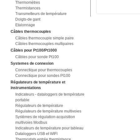
Thermomètres
Thermistances
Transmetteurs de température
Doigts-de gant
Etalonnage
Câbles thermocouples
Câbles thermocouple simple paire
Câbles thermocouples multipaires
Câbles pour Pt100/Pt1000
Câbles pour sonde Pt100
Systemes de connexion
Connectique pour thermocouples
Connectique pour sondes Pt100
Régulateurs de température et
instrumentations
Indicateurs - dataloggers de température
portable
Régulateurs de température
Régulateurs de température multivoies
Systèmes de régulation-acquisition
multivoies Modbus
Indicateurs de température pour tableau
Dataloggers USB et WIFI
Thermostats entrée thermistance