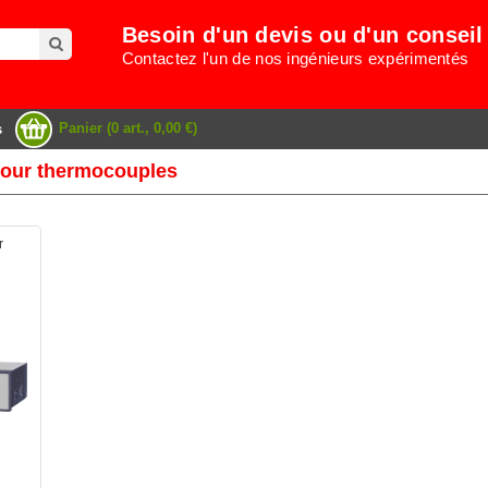
Besoin d'un devis ou d'un conseil
Contactez l'un de nos ingénieurs expérimentés
Panier (0 art., 0,00 €)
s
our thermocouples
r