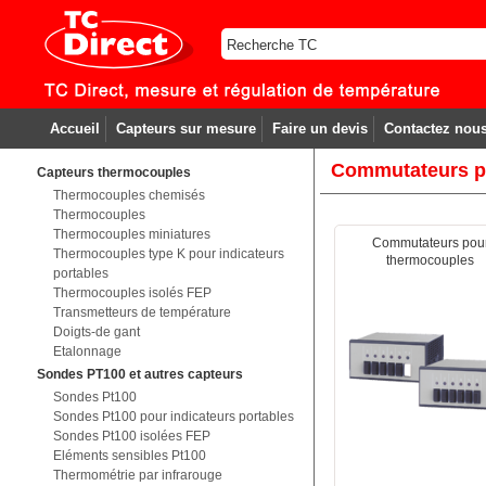
Accueil
Capteurs sur mesure
Faire un devis
Contactez nou
Commutateurs p
Capteurs thermocouples
Thermocouples chemisés
Thermocouples
Thermocouples miniatures
Commutateurs pou
Thermocouples type K pour indicateurs
thermocouples
portables
Thermocouples isolés FEP
Transmetteurs de température
Doigts-de gant
Etalonnage
Sondes PT100 et autres capteurs
Sondes Pt100
Sondes Pt100 pour indicateurs portables
Sondes Pt100 isolées FEP
Eléments sensibles Pt100
Thermométrie par infrarouge