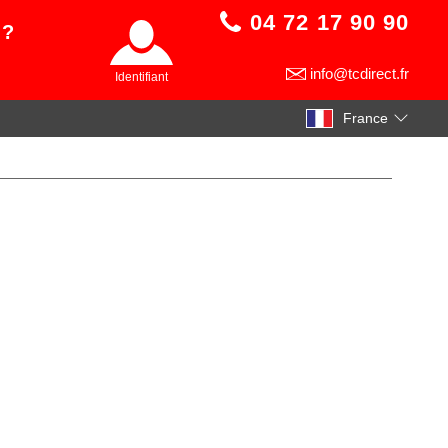
04 72 17 90 90
 ?
info@tcdirect.fr
Identifiant
France