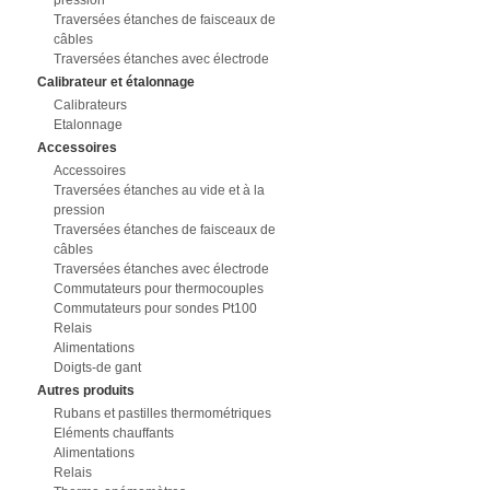
pression
Traversées étanches de faisceaux de
câbles
Traversées étanches avec électrode
Calibrateur et étalonnage
Calibrateurs
Etalonnage
Accessoires
Accessoires
Traversées étanches au vide et à la
pression
Traversées étanches de faisceaux de
câbles
Traversées étanches avec électrode
Commutateurs pour thermocouples
Commutateurs pour sondes Pt100
Relais
Alimentations
Doigts-de gant
Autres produits
Rubans et pastilles thermométriques
Eléments chauffants
Alimentations
Relais