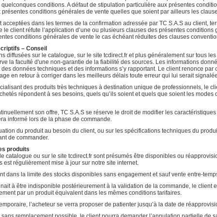
 quelconques conditions. A défaut de stipulation particulière aux présentes conditi
 présentes conditions générales de vente quelles que soient par ailleurs les clause
 acceptées dans les termes de la confirmation adressée par TC S.A.S au client, 
client réfute l’application d’une ou plusieurs clauses des présentes conditions gén
sentes conditions générales de vente le cas échéant réduites des clauses conventio
criptifs – Conseil
s diffusées sur le catalogue, sur le site tcdirect.fr et plus généralement sur tous l
ve la faculté d'une non-garantie de la fiabilité des sources. Les informations donné
s, des données techniques et des informations s’y rapportant. Le client renonce par
e en retour à corriger dans les meilleurs délais toute erreur qui lui serait signalée
alisant des produits très techniques à destination unique de professionnels, le cl
achetés répondent à ses besoins, quels qu’ils soient et quels que soient les modes 
tinuellement son offre, TC S.A.S se réserve le droit de modifier les caractéristiques
 sera informé lors de la phase de commande.
tion du produit au besoin du client, ou sur les spécifications techniques du produit ou
vant de commander.
des produits
le catalogue ou sur le site tcdirect.fr sont présumés être disponibles ou réapprovis
s est régulièrement mise à jour sur notre site internet.
nt dans la limite des stocks disponibles sans engagement et sauf vente entre-temp
ait à être indisponible postérieurement à la validation de la commande, le client
ement par un produit équivalent dans les mêmes conditions tarifaires.
emporaire, l’acheteur se verra proposer de patienter jusqu’à la date de réapprovisi
ve sans remplacement possible, le client pourra demander l’annulation partielle de