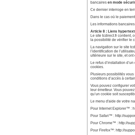
bancaires
en mode sécuris
Ce dernier interroge en temp
Dans le cas où le paiement e
Les informations bancaires
Article 8 : Liens hypertex
Le site tcdirect.fr contient
la possibilité de vérifier l
La navigation sur le site tcd
l’identification de l’utilis
ultérieure sur le site, et o
Le refus d’installation d’un
cookies.
Plusieurs possibilités vous
conditions d’accès à certain
Vous pouvez configurer votr
leur émetteur. Vous pouvez
qu’un cookie soit susceptibl
Le menu d'aide de votre na
Pour Internet Explorer™ : h
Pour Safari™ : http://suppo
Pour Chrome™ : http://su
Pour Firefox™: http://sup