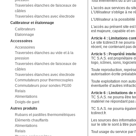
pression
Tout événement dû à un cas
Traversées étanches de faisceaux de
L'accès aux services du sit
câbles
L'Utilisateur s'oblige à ne 
Traversées étanches avec électrode
L'Utilisateur a la possibili
Calibrateur et étalonnage
L’accès au présent site est
Calibrateurs
est majeure, capable et en d
Etalonnage
Article 4 : Limitations co
Accessoires
Le site tcdirect.fr ne pourr
récent, ne contenant pas de
Accessoires
Traversées étanches au vide et à la
Article 5 : Propriété intell
pression
TC S.A.S. est propriétaire d
logo, icônes, sons, logiciels
Traversées étanches de faisceaux de
câbles
Toute reproduction, représen
autorisation écrite préalabl
Traversées étanches avec électrode
Commutateurs pour thermocouples
Toute exploitation non auto
Commutateurs pour sondes Pt100
éventuelle d’autres infract
Relais
Article 6 : Limitations de 
Alimentations
TC S.A.S. ne pourra être ten
matériel ne répondant pas 
Doigts-de gant
Autres produits
TC S.A.S. ne pourra égalem
tcdirect.fr.
Rubans et pastilles thermométriques
Eléments chauffants
Les sources des informations
sur le site le sont à titre p
Alimentations
Relais
Tout usage du service par l