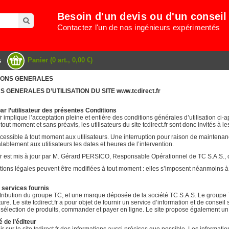
Besoin d'un devis ou d'un conseil
Contactez l'un de nos ingénieurs expérimentés
Panier (0 art., 0,00 €)
s
ITIONS GENERALES
S GENERALES D’UTILISATION DU SITE www.tcdirect.fr
par l’utilisateur des présentes Conditions
t.fr implique l’acceptation pleine et entière des conditions générales d’utilisation ci-
ut moment et sans préavis, les utilisateurs du site tcdirect.fr sont donc invités à l
essible à tout moment aux utilisateurs. Une interruption pour raison de maintenanc
blement aux utilisateurs les dates et heures de l’intervention.
.fr est mis à jour par M. Gérard PERSICO, Responsable Opérationnel de TC S.A.S., 
ons légales peuvent être modifiées à tout moment : elles s’imposent néanmoins à l’uti
s services fournis
istribution du groupe TC, et une marque déposée de la société TC S.A.S. Le groupe 
ure. Le site tcdirect.fr a pour objet de fournir un service d’information et de conseil 
sélection de produits, commander et payer en ligne. Le site propose également un 
é de l’éditeur