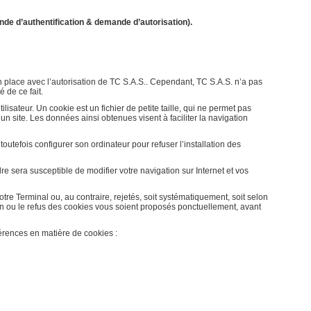
de d’authentification & demande d’autorisation).
 en place avec l’autorisation de TC S.A.S.. Cependant, TC S.A.S. n’a pas
 de ce fait.
tilisateur. Un cookie est un fichier de petite taille, qui ne permet pas
r un site. Les données ainsi obtenues visent à faciliter la navigation
 toutefois configurer son ordinateur pour refuser l’installation des
e sera susceptible de modifier votre navigation sur Internet et vos
re Terminal ou, au contraire, rejetés, soit systématiquement, soit selon
on ou le refus des cookies vous soient proposés ponctuellement, avant
érences en matière de cookies :