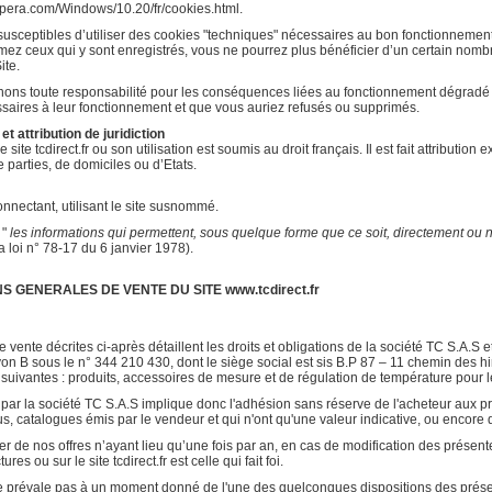
opera.com/Windows/10.20/fr/cookies.html.
eptibles d’utiliser des cookies "techniques" nécessaires au bon fonctionnement d
imez ceux qui y sont enregistrés, vous ne pourrez plus bénéficier d’un certain nom
ite.
ons toute responsabilité pour les conséquences liées au fonctionnement dégradé du
ssaires à leur fonctionnement et que vous auriez refusés ou supprimés.
 et attribution de juridiction
le site tcdirect.fr ou son utilisation est soumis au droit français. Il est fait attribu
e parties, de domiciles ou d’Etats.
connectant, utilisant le site susnommé.
 "
les informations qui permettent, sous quelque forme que ce soit, directement ou n
la loi n° 78-17 du 6 janvier 1978).
NS GENERALES DE VENTE DU SITE www.tcdirect.fr
vente décrites ci-après détaillent les droits et obligations de la société TC S.A.S et
n B sous le n° 344 210 430, dont le siège social est sis B.P 87 – 11 chemin des
suivantes : produits, accessoires de mesure et de régulation de température pour 
par la société TC S.A.S implique donc l'adhésion sans réserve de l'acheteur aux pr
, catalogues émis par le vendeur et qui n'ont qu'une valeur indicative, ou encore 
er de nos offres n’ayant lieu qu’une fois par an, en cas de modification des présent
res ou sur le site tcdirect.fr est celle qui fait foi.
se prévale pas à un moment donné de l'une des quelconques dispositions des présen