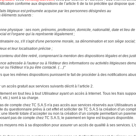
ation conforme aux dispositions de l’article 6 de la loi précitée qui dispose que 
aits litigieux est présumée acquise par les personnes désignées au
les éléments suivants :
rsonne physique : ses nom, prénoms, profession, domicile, nationalité, date et lieu d
ial et l'organe qui la représente légalement ;
tinataire ou, s'il s'agit d'une personne morale, sa dénomination et son siège social;
gieux et leur localisation précise ;
 contenu doit être retiré, comprenant la mention des dispositions légales et des justif
ce adressée à l'auteur ou à l'éditeur des informations ou activités litigieuses demand
eur ou l'éditeur n'a pu être contacté. (…)"
eurs que les mêmes dispositions punissent le fait de procéder à des notifications
r un accès gratuit aux services suivants décrit à l’article 2.
itement en tout lieu à tout Utilisateur ayant un accès à Internet. Tous les frais suppo
t, etc.) sont à sa charge.
 pas de compte chez TC S.A.S n'a pas accès aux services réservés aux Utilisateurs
 l'aide du questionnaire prévu à cet effet et solliciter de TC S.A.S la création d’un c
t une liberté totale d’accepter ou non la création d’un compte permettant un paiemen
sposant pas de compte chez TC S.A.S, le paiement en ligne est toujours disponible.
es moyens mis à sa disposition pour assurer un accès de qualité à ses services. L'o