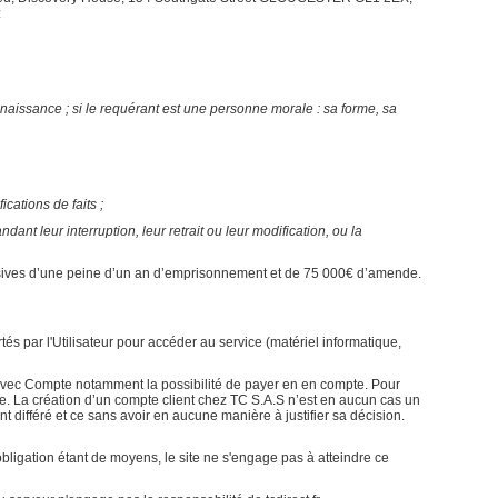
:
e naissance ; si le requérant est une personne morale : sa forme, sa
ications de faits ;
ant leur interruption, leur retrait ou leur modification, ou la
 abusives d’une peine d’un an d’emprisonnement et de 75 000€ d’amende.
rtés par l'Utilisateur pour accéder au service (matériel informatique,
 avec Compte notamment la possibilité de payer en en compte. Pour
ompte. La création d’un compte client chez TC S.A.S n’est en aucun cas un
t différé et ce sans avoir en aucune manière à justifier sa décision.
bligation étant de moyens, le site ne s'engage pas à atteindre ce