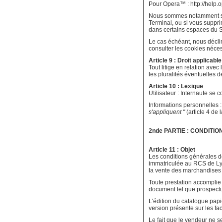
Pour Opera™ : http://help.
Nous sommes notamment susc
Terminal, ou si vous suppr
dans certains espaces du S
Le cas échéant, nous déclin
consulter les cookies néce
Article 9 : Droit applicable
Tout litige en relation avec 
les pluralités éventuelles d
Article 10 : Lexique
Utilisateur : Internaute se 
Informations personnelles :
s'appliquent "
(article 4 de 
2nde PARTIE : CONDITIO
Article 11 : Objet
Les conditions générales de 
immatriculée au RCS de Lyo
la vente des marchandises 
Toute prestation accomplie 
document tel que prospectus
L’édition du catalogue papi
version présente sur les factu
Le fait que le vendeur ne 