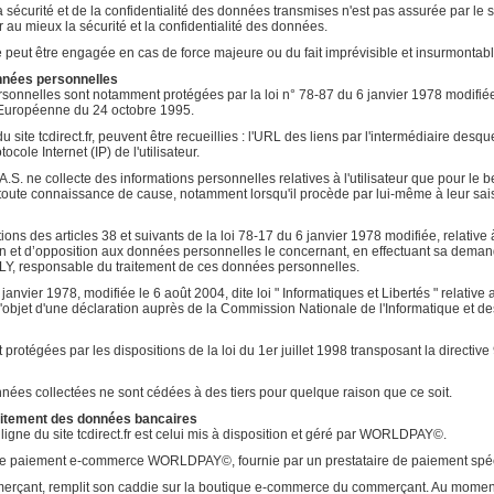
 sécurité et de la confidentialité des données transmises n'est pas assurée par le s
r au mieux la sécurité et la confidentialité des données.
e peut être engagée en cas de force majeure ou du fait imprévisible et insurmontabl
onnées personnelles
onnelles sont notamment protégées par la loi n° 78-87 du 6 janvier 1978 modifiée, 
 Européenne du 24 octobre 1995.
 du site tcdirect.fr, peuvent être recueillies : l'URL des liens par l'intermédiaire desqu
tocole Internet (IP) de l'utilisateur.
.S. ne collecte des informations personnelles relatives à l'utilisateur que pour le bes
toute connaissance de cause, notamment lorsqu'il procède par lui-même à leur saisie. Il
s des articles 38 et suivants de la loi 78-17 du 6 janvier 1978 modifiée, relative à l
ation et d’opposition aux données personnelles le concernant, en effectuant sa de
Y, responsable du traitement de ces données personnelles.
anvier 1978, modifiée le 6 août 2004, dite loi " Informatiques et Libertés " relative au
t l'objet d'une déclaration auprès de la Commission Nationale de l'Informatique et d
rotégées par les dispositions de la loi du 1er juillet 1998 transposant la directive
ées collectées ne sont cédées à des tiers pour quelque raison que ce soit.
traitement des données bancaires
gne du site tcdirect.fr est celui mis à disposition et géré par WORLDPAY©.
 de paiement e-commerce WORLDPAY©, fournie par un prestataire de paiement spécial
mmerçant, remplit son caddie sur la boutique e-commerce du commerçant. Au moment d