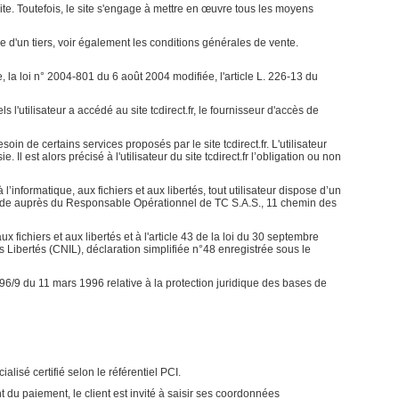
ite. Toutefois, le site s'engage à mettre en œuvre tous les moyens
e d'un tiers, voir également les conditions générales de vente.
la loi n° 2004-801 du 6 août 2004 modifiée, l'article L. 226-13 du
els l'utilisateur a accédé au site tcdirect.fr, le fournisseur d'accès de
oin de certains services proposés par le site tcdirect.fr. L'utilisateur
 est alors précisé à l'utilisateur du site tcdirect.fr l’obligation ou non
’informatique, aux fichiers et aux libertés, tout utilisateur dispose d’un
mande auprès du Responsable Opérationnel de TC S.A.S., 11 chemin des
x fichiers et aux libertés et à l'article 43 de la loi du 30 septembre
es Libertés (CNIL), déclaration simplifiée n°48 enregistrée sous le
 96/9 du 11 mars 1996 relative à la protection juridique des bases de
isé certifié selon le référentiel PCI.
u paiement, le client est invité à saisir ses coordonnées