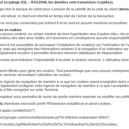
é (cryptage SSL – RSA2048, les données sont transmises cryptées).
s réel la banque du client pour s’assurer de la validité de la carte du client (
deman
st refusé, le client est informé en temps réel de l’échec de la transaction.
 ne sont pas conservées par tcdirect.fr et ne sont en aucune manières accessibles.
tes et cookies
, ou pourra contenir, un certain nombre de liens hypertextes vers d’autres sites, mis
e contenu des sites ainsi visités, et n’assumera en conséquence aucune responsabilité
irect.fr est susceptible de provoquer l’installation de cookie(s) sur l’ordinateur de l’u
ateur, mais qui enregistre des informations relatives à la navigation d’un ordinateur su
nt également vocation à permettre diverses mesures statistiques de fréquentation.
 cookie peut entraîner l’impossibilité d’accéder à certains services. L’utilisateur peut
 sont offertes pour gérer les cookies. Tout paramétrage que vous pouvez entreprendr
s services nécessitant l’utilisation de cookies.
e logiciel de navigation de manière à ce que les cookies soient enregistrés dans vot
 également configurer votre logiciel de navigation de manière à ce que l’acceptati
e d’être enregistré sur votre Terminal.
vigateur vous permettra de savoir de quelle manière exprimer ou modifier vos préf
ttp://windows.microsoft.com/fr-FR/windows-vista/Block-or-allow-cookies,
rt.apple.com/kb/ht1677,
pport.google.com/chrome/bin/answer.py?hl=fr&hlrm=en&answer=95647,
port.mozilla.org/fr/kb/Activer%20et%20d%C3%A9sactiver%20les%20cookies,