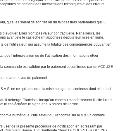
ons et/ou documents figurant sur ce site et/ou accessibles par ce site
ceptibles de contenir des inexactitudes techniques et des erreurs
 qu’elles soient de son fait ou du fait des tiers partenaires qui lui
s d’évoluer. Elles n'ont pas valeur contractuelle. Par ailleurs, les
tions ayant été le cas échéant apportées depuis leur mise en ligne.
lité de l’utilisateur, qui assume la totalité des conséquences pouvant en
de l’interprétation ou de l’utilisation des informations et/ou
s que la commande est validée par le paiement et confirmée par un ACCUSE
 commande et/ou de paiement.
S.A.S. en ce qui concerne la mise ne ligne de contenus dont elle n’est
il héberge. Toutefois, lorsqu’un contenu manifestement illicite lui est
et le cas échéant le signaler aux forces de l’ordre.
onomie numérique, l’utilisateur qui rencontre sur le site un contenu
ors user de la présente procédure de notification en adressant par
Limited, Discovery House, 154 Southgate Street GLOUCESTER GL1 2EX,