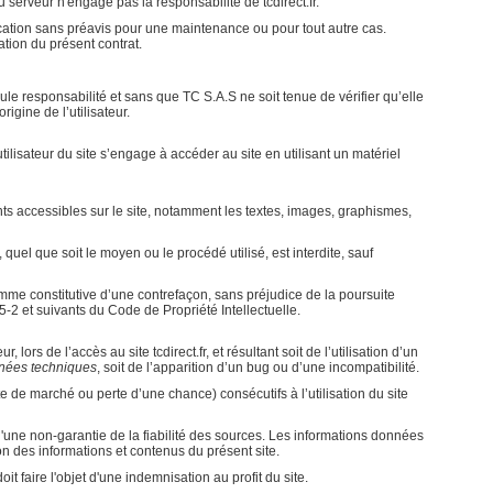
rveur n'engage pas la responsabilité de tcdirect.fr.
fication sans préavis pour une maintenance ou pour tout autre cas.
ation du présent contrat.
le responsabilité et sans que TC S.A.S ne soit tenue de vérifier qu’elle
igine de l’utilisateur.
utilisateur du site s’engage à accéder au site en utilisant un matériel
ents accessibles sur le site, notamment les textes, images, graphismes,
quel que soit le moyen ou le procédé utilisé, est interdite, sauf
mme constitutive d’une contrefaçon, sans préjudice de la poursuite
5-2 et suivants du Code de Propriété Intellectuelle.
rs de l’accès au site tcdirect.fr, et résultant soit de l’utilisation d’un
onnées techniques
, soit de l’apparition d’un bug ou d’une incompatibilité.
de marché ou perte d’une chance) consécutifs à l’utilisation du site
é d'une non-garantie de la fiabilité des sources. Les informations données
ation des informations et contenus du présent site.
faire l'objet d'une indemnisation au profit du site.