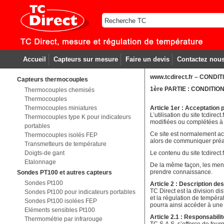
Accueil
Capteurs sur mesure
Faire un devis
Contactez nou
www.tcdirect.fr – COND
Capteurs thermocouples
1ère PARTIE : CONDITION
Thermocouples chemisés
Thermocouples
Thermocouples miniatures
Article 1er : Acceptation 
L’utilisation du site tcdirec
Thermocouples type K pour indicateurs
modifiées ou complétées à to
portables
Ce site est normalement acc
Thermocouples isolés FEP
alors de communiquer préala
Transmetteurs de température
Doigts-de gant
Le contenu du site tcdirect
Etalonnage
De la même façon, les menti
prendre connaissance.
Sondes PT100 et autres capteurs
Sondes Pt100
Article 2 : Description de
TC Direct est la division d
Sondes Pt100 pour indicateurs portables
et la régulation de températ
Sondes Pt100 isolées FEP
pourra ainsi accéder à une 
Eléments sensibles Pt100
Article 2.1 : Responsabilit
Thermométrie par infrarouge