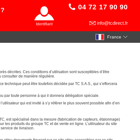
04 72 17 90 90
 ?
info@tcdirect.fr
Identifiant
France
après décrites. Ces conditions d’utilisation sont susceptibles d’être
es consulter de manière régulière.
e technique peut être toutefois décidée par TC S.A.S., qui s’efforcera
ou par toute personne à qui il donnera délégation spéciale.
lisateur qui est invité à s’y référer le plus souvent possible afin d’en
TC, est spécialisé dans la mesure (fabrication de capteurs, étalonnage)
sur les produits du groupe TC et de vente en ligne. L’utilisateur du site
service de livraison.