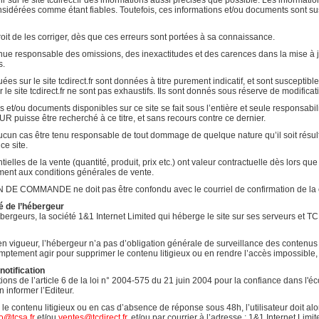
ir sur le site tcdirect.fr des informations aussi précises que possible. Les informati
sidérées comme étant fiables. Toutefois, ces informations et/ou documents sont sus
it de les corriger, dès que ces erreurs sont portées à sa connaissance.
nue responsable des omissions, des inexactitudes et des carences dans la mise à jour,
s.
ées sur le site tcdirect.fr sont données à titre purement indicatif, et sont susceptible
 le site tcdirect.fr ne sont pas exhaustifs. Ils sont donnés sous réserve de modifica
ns et/ou documents disponibles sur ce site se fait sous l’entière et seule responsabi
R puisse être recherché à ce titre, et sans recours contre ce dernier.
n cas être tenu responsable de tout dommage de quelque nature qu’il soit résultant 
ce site.
tielles de la vente (quantité, produit, prix etc.) ont valeur contractuelle dès lor
t aux conditions générales de vente.
 COMMANDE ne doit pas être confondu avec le courriel de confirmation de la
té de l’hébergeur
geurs, la société 1&1 Internet Limited qui héberge le site sur ses serveurs et TC 
vigueur, l’hébergeur n’a pas d’obligation générale de surveillance des contenus qu’
omptement agir pour supprimer le contenu litigieux ou en rendre l’accès impossible, 
notification
ns de l’article 6 de la loi n° 2004-575 du 21 juin 2004 pour la confiance dans l'éc
n informer l’Editeur.
 le contenu litigieux ou en cas d’absence de réponse sous 48h, l’utilisateur doit al
o@tcsa.fr
et/ou
ventes@tcdirect.fr
, et/ou par courrier à l’adresse : 1&1 Internet 