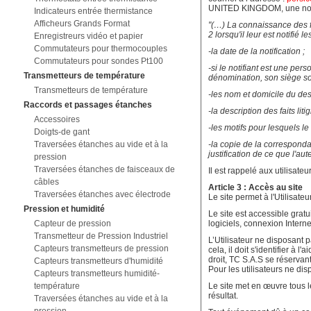
UNITED KINGDOM, une notific
Indicateurs entrée thermistance
Afficheurs Grands Format
"(…) La connaissance des f
2 lorsqu'il leur est notifié 
Enregistreurs vidéo et papier
Commutateurs pour thermocouples
-la date de la notification ;
Commutateurs pour sondes Pt100
-si le notifiant est une pe
Transmetteurs de température
dénomination, son siège soc
Transmetteurs de température
-les nom et domicile du des
Raccords et passages étanches
-la description des faits liti
Accessoires
-les motifs pour lesquels le
Doigts-de gant
Traversées étanches au vide et à la
-la copie de la correspondan
justification de ce que l'aut
pression
Traversées étanches de faisceaux de
Il est rappelé aux utilisat
câbles
Article 3 : Accès au site
Traversées étanches avec électrode
Le site permet à l'Utilisateu
Pression et humidité
Le site est accessible gratu
Capteur de pression
logiciels, connexion Interne
Transmetteur de Pression Industriel
L’Utilisateur ne disposant
Capteurs transmetteurs de pression
cela, il doit s'identifier à
droit, TC S.A.S se réservan
Capteurs transmetteurs d'humidité
Pour les utilisateurs ne di
Capteurs transmetteurs humidité-
température
Le site met en œuvre tous l
résultat.
Traversées étanches au vide et à la