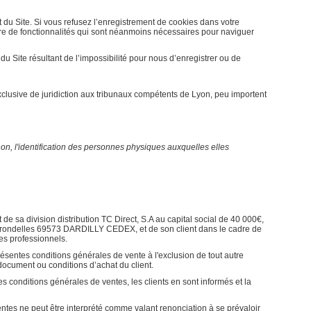
u Site. Si vous refusez l’enregistrement de cookies dans votre
bre de fonctionnalités qui sont néanmoins nécessaires pour naviguer
 Site résultant de l’impossibilité pour nous d’enregistrer ou de
tion exclusive de juridiction aux tribunaux compétents de Lyon, peu importent
on, l'identification des personnes physiques auxquelles elles
 de sa division distribution TC Direct, S.A au capital social de 40 000€,
 hirondelles 69573 DARDILLY CEDEX, et de son client dans le cadre de
les professionnels.
ésentes conditions générales de vente à l'exclusion de tout autre
document ou conditions d’achat du client.
es conditions générales de ventes, les clients en sont informés et la
tes ne peut être interprété comme valant renonciation à se prévaloir