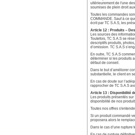
ultérieurement de l'une des
soumises de plein droit aux
Toutes les commandes sont
COMMANDE. Sauf à ce que le 
écrit par TC S.A.S, les pré
Article 12 : Produits – Des
Les sources des information
Toutefois, TC S.A.S se réser
descriptifs produits, photo
d’omission. TC S.A.S s’engag
En outre, TC S.A.S commerci
déterminer si les produits 
défaut de conseil.
Dans le but d’améliorer con
substantielle, le client en
En cas de doute sur l’adéqua
rapprocher de TC S.A.S a
Article 13 : Disponibilité 
Les produits présentés sur 
disponibilité de nos produit
Toutes nos offres s'entende
Si un produit commandé ven
proposera alors le remplac
Dans le cas d’une rupture t
En cas de rupture définiti