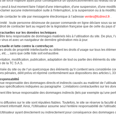
 de force majeure ayant pour conséquence un dysfonctionnement du réseau ou du se
e peut à tout moment faire l'objet d'une interruption, d'une suspension, d'une modi
réclamer aucune indemnisation suite à l'interruption, à la suspension ou à la modific
té de contacter le site par messagerie électronique à l’adresse
ventes@tcdirect.fr
.
 limité : toute personne désireuse de passer commande en ligne déclare sous sa seu
roit de contracter tant au regard de la législation française que de celle du pays d’or
ntractuelles sur les données techniques
a être tenu responsable de dommages matériels liés à l’utilisation du site. De plus, l’
 virus et avec un navigateur de dernière génération mis-à-jour.
ectuelle et lutte contre la contrefaçon
es droits de propriété intellectuelle ou détient les droits d’usage sur tous les élém
, etc..., sans que cette liste soit exhaustive.
tation, modification, publication, adaptation de tout ou partie des éléments du site, 
e de la TC S.A.S.
risée du site ou de l’un quelconque des éléments qu’il contient sera considérée co
ions pénales, délit prévu et réprimé conformément aux dispositions des articles L.33
responsabilité
ue responsable des dommages directs et indirects causés au matériel de l’utilisateur, lo
aux spécifications indiquées au paragraphe :
Limitations contractuelles sur les d
ent être tenue responsable des dommages indirects (tels par exemple qu’une perte 
 diffusées sur le site sont réputées fiables. Toutefois, le site se réserve la facult
urement informatif. Ainsi, l'Utilisateur assume seul l'entière responsabilité de l'utilis
'Utilisateur ayant directement ou indirectement pour conséquence des dommages doit 