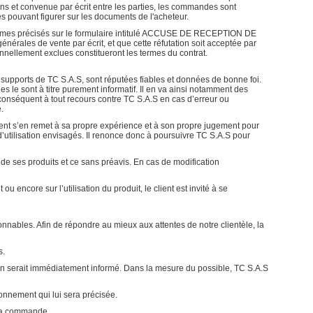
ons et convenue par écrit entre les parties, les commandes sont
s pouvant figurer sur les documents de l'acheteur.
termes précisés sur le formulaire intitulé ACCUSE DE RECEPTION DE
érales de vente par écrit, et que cette réfutation soit acceptée par
nnellement exclues constitueront les termes du contrat.
es supports de TC S.A.S, sont réputées fiables et données de bonne foi.
es le sont à titre purement informatif. Il en va ainsi notamment des
 conséquent à tout recours contre TC S.A.S en cas d’erreur ou
.
ient s’en remet à sa propre expérience et à son propre jugement pour
d’utilisation envisagés. Il renonce donc à poursuivre TC S.A.S pour
 de ses produits et ce sans préavis. En cas de modification
 encore sur l’utilisation du produit, le client est invité à se
ionnables. Afin de répondre au mieux aux attentes de notre clientèle, la
s.
 en serait immédiatement informé. Dans la mesure du possible, TC S.A.S
onnement qui lui sera précisée.
 sa commande.