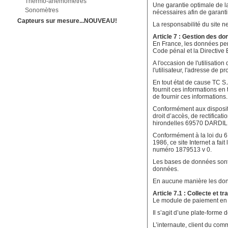
Thermo-anémomètres
Une garantie optimale de la
Sonomètres
nécessaires afin de garanti
Capteurs sur mesure...NOUVEAU!
La responsabilité du site n
Article 7 : Gestion des d
En France, les données pers
Code pénal et la Directive
A l'occasion de l'utilisation
l'utilisateur, l'adresse de pro
En tout état de cause TC S.A
fournit ces informations en 
de fournir ces informations.
Conformément aux disposition
droit d’accès, de rectific
hirondelles 69570 DARDILL
Conformément à la loi du 6 j
1986, ce site Internet a fai
numéro 1879513 v 0.
Les bases de données sont p
données.
En aucune manière les donn
Article 7.1 : Collecte et 
Le module de paiement en li
Il s’agit d’une plate-forme
L’internaute, client du co