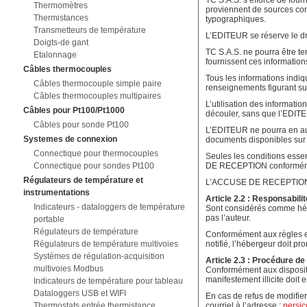
TC S.A.S. s’efforce de fourn
Thermomètres
proviennent de sources con
Thermistances
typographiques.
Transmetteurs de température
L’EDITEUR se réserve le dro
Doigts-de gant
TC S.A.S. ne pourra être te
Etalonnage
fournissent ces information
Câbles thermocouples
Tous les informations indiqu
Câbles thermocouple simple paire
renseignements figurant sur
Câbles thermocouples multipaires
L’utilisation des informatio
Câbles pour Pt100/Pt1000
découler, sans que l’EDITEU
Câbles pour sonde Pt100
L’EDITEUR ne pourra en aucu
Systemes de connexion
documents disponibles sur 
Connectique pour thermocouples
Seules les conditions essen
Connectique pour sondes Pt100
DE RECEPTION conformémen
Régulateurs de température et
L’ACCUSE DE RECEPTION DE
instrumentations
Article 2.2 : Responsabili
Indicateurs - dataloggers de température
Sont considérés comme héber
pas l’auteur.
portable
Régulateurs de température
Conformément aux règles en 
Régulateurs de température multivoies
notifié, l’hébergeur doit pr
Systèmes de régulation-acquisition
Article 2.3 : Procédure de 
multivoies Modbus
Conformément aux dispositio
manifestement illicite doit e
Indicateurs de température pour tableau
Dataloggers USB et WIFI
En cas de refus de modifier
Thermostats entrée thermistance
courriel à l’adresse :
persic