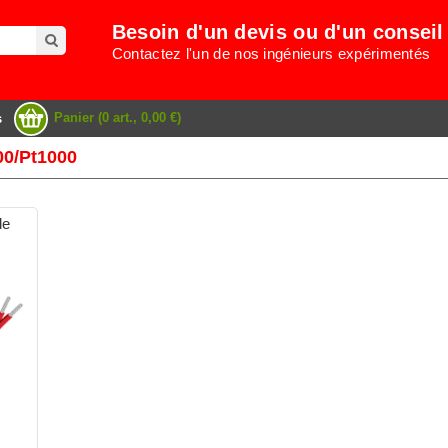
Besoin d'un devis ou d'un conseil
Contactez l'un de nos ingénieurs expérimentés
Panier (0 art., 0,00 €)
s
00/Pt1000
de