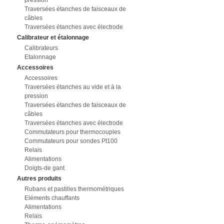
pression
Traversées étanches de faisceaux de
câbles
Traversées étanches avec électrode
Calibrateur et étalonnage
Calibrateurs
Etalonnage
Accessoires
Accessoires
Traversées étanches au vide et à la
pression
Traversées étanches de faisceaux de
câbles
Traversées étanches avec électrode
Commutateurs pour thermocouples
Commutateurs pour sondes Pt100
Relais
Alimentations
Doigts-de gant
Autres produits
Rubans et pastilles thermométriques
Eléments chauffants
Alimentations
Relais