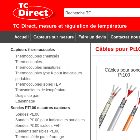
Accueil
Capteurs sur mesure
Faire un devis
Contactez nou
Câbles pour Pt1
Capteurs thermocouples
Thermocouples chemisés
Thermocouples
Thermocouples miniatures
Câbles pour son
Thermocouples type K pour indicateurs
Pt100
portables
Thermocouples isolés FEP
Transmetteurs de température
Doigts-de gant
Etalonnage
Sondes PT100 et autres capteurs
Sondes Pt100
Sondes Pt100 pour indicateurs portables
Sondes Pt100 isolées FEP
Eléments sensibles Pt100
Thermométrie par infrarouge