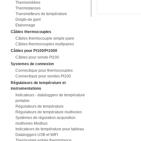
Thermomètres
Thermistances
Transmetteurs de température
Doigts-de gant
Etalonnage
Câbles thermocouples
Câbles thermocouple simple paire
Câbles thermocouples multipaires
Câbles pour Pt100/Pt1000
Câbles pour sonde Pt100
Systemes de connexion
Connectique pour thermocouples
Connectique pour sondes Pt100
Régulateurs de température et
instrumentations
Indicateurs - dataloggers de température
portable
Régulateurs de température
Régulateurs de température multivoies
Systèmes de régulation-acquisition
multivoies Modbus
Indicateurs de température pour tableau
Dataloggers USB et WIFI
Thermostats entrée thermistance