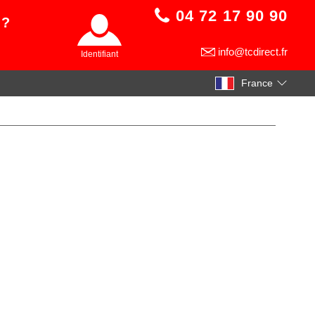
04 72 17 90 90
 ?
info@tcdirect.fr
Identifiant
France