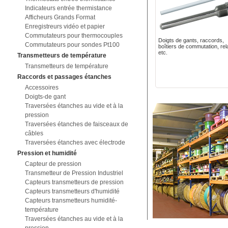
Indicateurs entrée thermistance
Afficheurs Grands Format
Enregistreurs vidéo et papier
Commutateurs pour thermocouples
Doigts de gants, raccords,
Commutateurs pour sondes Pt100
boîtiers de commutation, rela
etc.
Transmetteurs de température
Transmetteurs de température
Raccords et passages étanches
Accessoires
Doigts-de gant
Traversées étanches au vide et à la
pression
Traversées étanches de faisceaux de
câbles
Traversées étanches avec électrode
Pression et humidité
Capteur de pression
Transmetteur de Pression Industriel
Capteurs transmetteurs de pression
Capteurs transmetteurs d'humidité
Capteurs transmetteurs humidité-
température
Traversées étanches au vide et à la