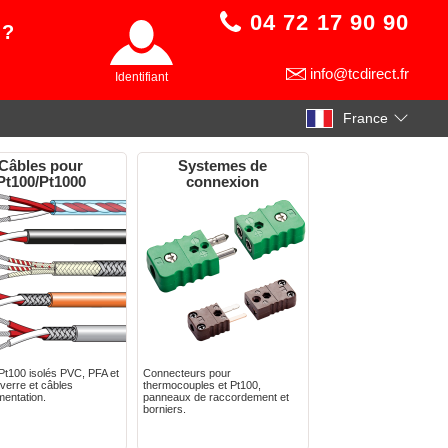
04 72 17 90 90
 ?
info@tcdirect.fr
Identifiant
France
Câbles pour
Systemes de
Pt100/Pt1000
connexion
Pt100 isolés PVC, PFA et
Connecteurs pour
 verre et câbles
thermocouples et Pt100,
mentation.
panneaux de raccordement et
borniers.