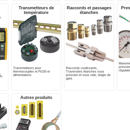
Transmetteurs de
Raccords et passages
Pres
température
étanches
s
Manomèt
pression
Transmetteurs pour
Raccords coulissants,
régulate
thermocouples et Pt100 et
Traversées étanches sous
,
alimentations.
pression et sous vide, doigts de
fs.
gant.
Autres produits