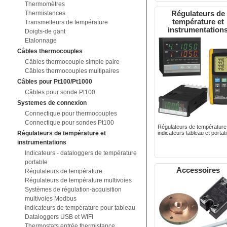
Thermomètres
Régulateurs de
Thermistances
température et
Transmetteurs de température
instrumentation
Doigts-de gant
Etalonnage
Câbles thermocouples
Câbles thermocouple simple paire
Câbles thermocouples multipaires
Câbles pour Pt100/Pt1000
Câbles pour sonde Pt100
Systemes de connexion
Connectique pour thermocouples
Connectique pour sondes Pt100
Régulateurs de température
Régulateurs de température et
indicateurs tableau et portati
instrumentations
Indicateurs - dataloggers de température
portable
Accessoires
Régulateurs de température
Régulateurs de température multivoies
Systèmes de régulation-acquisition
multivoies Modbus
Indicateurs de température pour tableau
Dataloggers USB et WIFI
Thermostats entrée thermistance