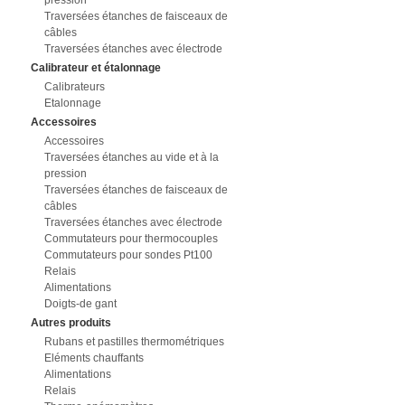
pression
Traversées étanches de faisceaux de
câbles
Traversées étanches avec électrode
Calibrateur et étalonnage
Calibrateurs
Etalonnage
Accessoires
Accessoires
Traversées étanches au vide et à la
pression
Traversées étanches de faisceaux de
câbles
Traversées étanches avec électrode
Commutateurs pour thermocouples
Commutateurs pour sondes Pt100
Relais
Alimentations
Doigts-de gant
Autres produits
Rubans et pastilles thermométriques
Eléments chauffants
Alimentations
Relais