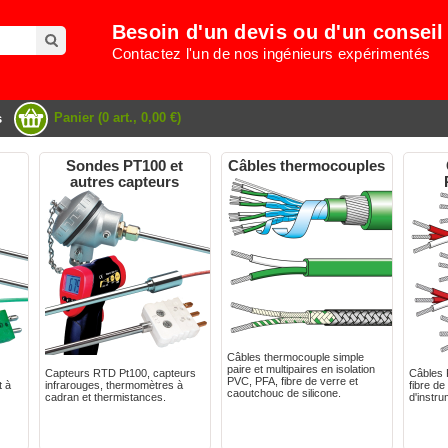
Besoin d'un devis ou d'un conseil
Contactez l'un de nos ingénieurs expérimentés
Panier (0 art., 0,00 €)
s
Sondes PT100 et
Câbles thermocouples
autres capteurs
Câbles thermocouple simple
paire et multipaires en isolation
Capteurs RTD Pt100, capteurs
Câbles 
PVC, PFA, fibre de verre et
t à
infrarouges, thermomètres à
fibre de
caoutchouc de silicone.
cadran et thermistances.
d'instru