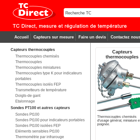
Accueil
Capteurs sur mesure
Faire un devis
Contactez nou
Capteurs thermocouples
Capteurs
Thermocouples chemisés
thermocouples
Thermocouples
Thermocouples miniatures
Thermocouples type K pour indicateurs
portables
Thermocouples isolés FEP
Transmetteurs de température
Doigts-de gant
Etalonnage
Sondes PT100 et autres capteurs
Sondes Pt100
Thermocouples chemisés
Sondes Pt100 pour indicateurs portables
d'usage général, miniature e
poignée.
Sondes Pt100 isolées FEP
Eléments sensibles Pt100
Thermométrie par infrarouge