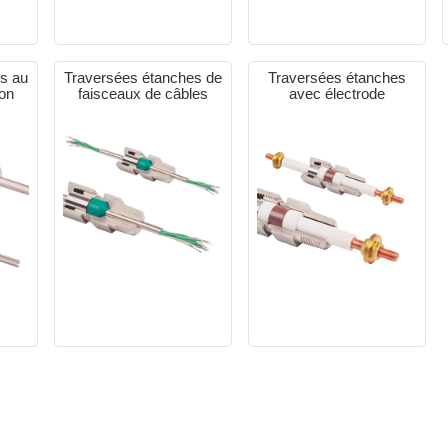
s au
Traversées étanches de
Traversées étanches
ion
faisceaux de câbles
avec électrode