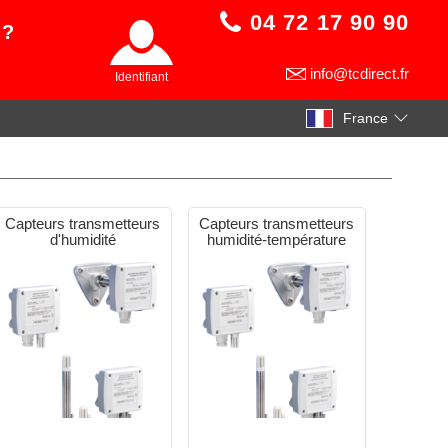
04 72 17 90 90
 ?
info@tcdirect.fr
Identifiant
France
Capteurs transmetteurs
Capteurs transmetteurs
d'humidité
humidité-température