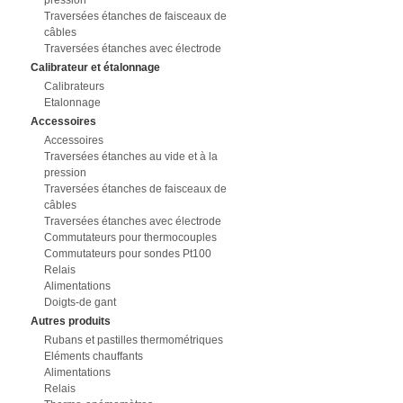
pression
Traversées étanches de faisceaux de
câbles
Traversées étanches avec électrode
Calibrateur et étalonnage
Calibrateurs
Etalonnage
Accessoires
Accessoires
Traversées étanches au vide et à la
pression
Traversées étanches de faisceaux de
câbles
Traversées étanches avec électrode
Commutateurs pour thermocouples
Commutateurs pour sondes Pt100
Relais
Alimentations
Doigts-de gant
Autres produits
Rubans et pastilles thermométriques
Eléments chauffants
Alimentations
Relais