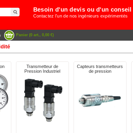
Besoin d'un devis ou d'un conseil
Contactez l'un de nos ingénieurs expérimentés
Panier (0 art., 0,00 €)
s
dité
ion
Transmetteur de
Capteurs transmetteurs
Pression Industriel
de pression