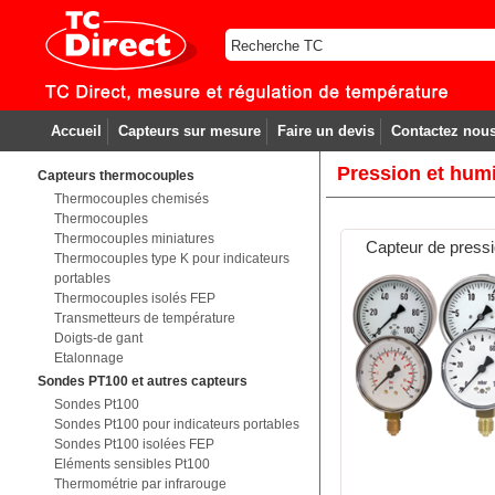
Accueil
Capteurs sur mesure
Faire un devis
Contactez nou
Pression et humi
Capteurs thermocouples
Thermocouples chemisés
Thermocouples
Thermocouples miniatures
Capteur de press
Thermocouples type K pour indicateurs
portables
Thermocouples isolés FEP
Transmetteurs de température
Doigts-de gant
Etalonnage
Sondes PT100 et autres capteurs
Sondes Pt100
Sondes Pt100 pour indicateurs portables
Sondes Pt100 isolées FEP
Eléments sensibles Pt100
Thermométrie par infrarouge