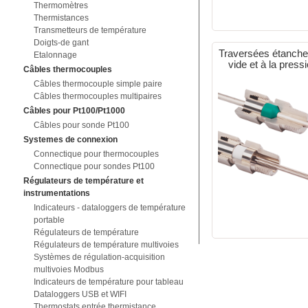
Thermomètres
Thermistances
Transmetteurs de température
Doigts-de gant
Traversées étanche
Etalonnage
vide et à la press
Câbles thermocouples
Câbles thermocouple simple paire
Câbles thermocouples multipaires
Câbles pour Pt100/Pt1000
Câbles pour sonde Pt100
Systemes de connexion
Connectique pour thermocouples
Connectique pour sondes Pt100
Régulateurs de température et
instrumentations
Indicateurs - dataloggers de température
portable
Régulateurs de température
Régulateurs de température multivoies
Systèmes de régulation-acquisition
multivoies Modbus
Indicateurs de température pour tableau
Dataloggers USB et WIFI
Thermostats entrée thermistance