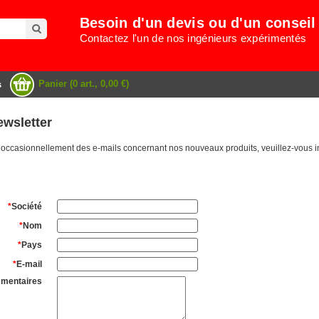
Besoin d'un devis ou d'un conseil
Contactez l'un de nos ingénieurs expérimentés
Panier (0 art., 0,00 €)
s
ewsletter
 occasionnellement des e-mails concernant nos nouveaux produits, veuillez-vous in
*
Société
*
Nom
*
Pays
*
E-mail
mentaires