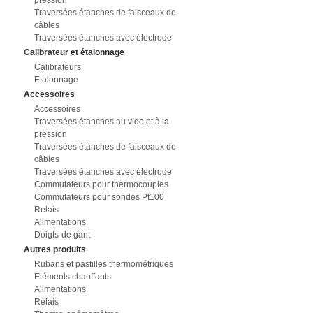
pression
Traversées étanches de faisceaux de
câbles
Traversées étanches avec électrode
Calibrateur et étalonnage
Calibrateurs
Etalonnage
Accessoires
Accessoires
Traversées étanches au vide et à la
pression
Traversées étanches de faisceaux de
câbles
Traversées étanches avec électrode
Commutateurs pour thermocouples
Commutateurs pour sondes Pt100
Relais
Alimentations
Doigts-de gant
Autres produits
Rubans et pastilles thermométriques
Eléments chauffants
Alimentations
Relais