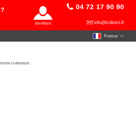
04 72 17 90 90
 ?
info@tcdirect.fr
Identifiant
France
scrire ci-dessous :