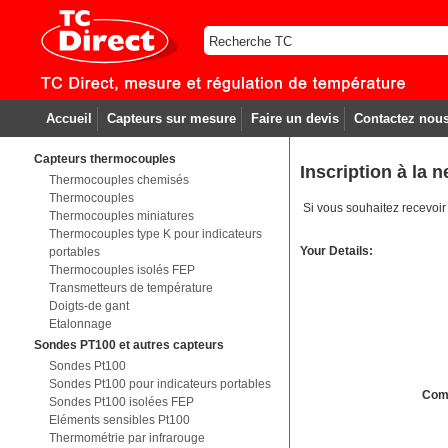
Accueil
Capteurs sur mesure
Faire un devis
Contactez nou
Capteurs thermocouples
Inscription à la n
Thermocouples chemisés
Thermocouples
Si vous souhaitez recevoir
Thermocouples miniatures
Thermocouples type K pour indicateurs
Your Details:
portables
Thermocouples isolés FEP
Transmetteurs de température
Doigts-de gant
Etalonnage
Sondes PT100 et autres capteurs
Sondes Pt100
Sondes Pt100 pour indicateurs portables
Com
Sondes Pt100 isolées FEP
Eléments sensibles Pt100
Thermométrie par infrarouge